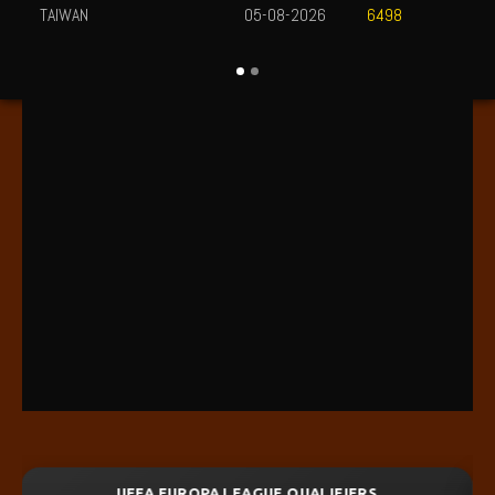
TAIWAN
05-08-2026
6498
AGUE QUALIFIERS
UEFA EUROPA LEAGUE 