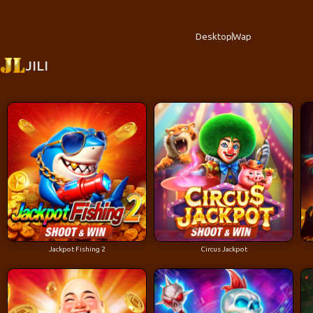
Desktop
Wap
JILI
Jackpot Fishing 2
Circus Jackpot