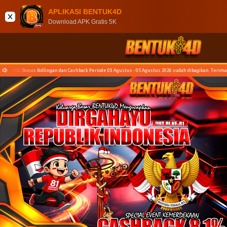
APLIKASI BENTUK4D
Download APK Gratis 5K
s Rollingan dan Cashback Periode 03 Agustus - 05 Agustus 2026 sudah dibagikan. Terima kasih para Bo