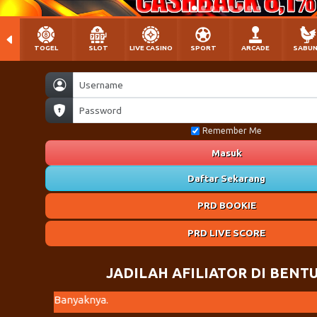
TOGEL
SLOT
LIVE CASINO
SPORT
ARCADE
SABU
Remember Me
Masuk
Daftar Sekarang
PRD BOOKIE
PRD LIVE SCORE
JADILAH AFILIATOR DI BENT