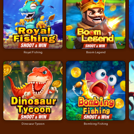
Royal Fishing
Boom Legend
Dinosaur Tycoon
Bombing Fishing