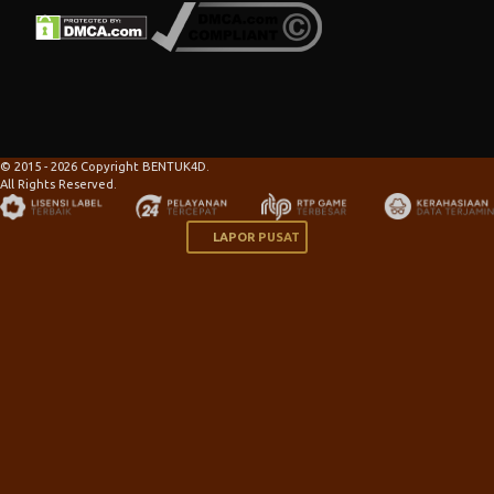
© 2015 - 2026 Copyright BENTUK4D.
All Rights Reserved.
LAPOR PUSAT